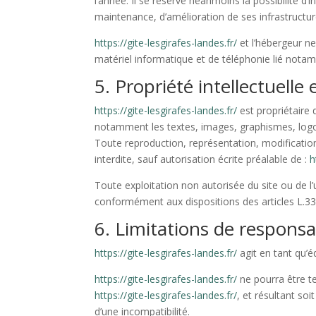
l’année. Il se réserve néanmoins la possibilité 
maintenance, d’amélioration de ses infrastructure
https://gite-lesgirafes-landes.fr/
et l’hébergeur n
matériel informatique et de téléphonie lié not
5. Propriété intellectuelle
https://gite-lesgirafes-landes.fr/
est propriétaire d
notamment les textes, images, graphismes, logos
Toute reproduction, représentation, modification,
interdite, sauf autorisation écrite préalable de :
h
Toute exploitation non autorisée du site ou de 
conformément aux dispositions des articles L.335
6. Limitations de responsab
https://gite-lesgirafes-landes.fr/
agit en tant qu’é
https://gite-lesgirafes-landes.fr/
ne pourra être te
https://gite-lesgirafes-landes.fr/
, et résultant soi
d’une incompatibilité.