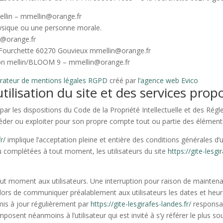
ellin – mmellin@orange.fr
ysique ou une personne morale.
n@orange.fr
a Fourchette 60270 Gouvieux mmellin@orange.fr
on mellin/BLOOM 9 – mmellin@orange.fr
rateur de mentions légales RGPD
créé par
l’agence web Evico
tilisation du site et des services prop
par les dispositions du Code de la Propriété Intellectuelle et des Rég
céder ou exploiter pour son propre compte tout ou partie des élément
r/
implique l’acceptation pleine et entière des conditions générales d’ut
ou complétées à tout moment, les utilisateurs du site
https://gite-lesgi
out moment aux utilisateurs. Une interruption pour raison de mainten
 alors de communiquer préalablement aux utilisateurs les dates et heure
mis à jour régulièrement par
https://gite-lesgirafes-landes.fr/
responsab
posent néanmoins à l’utilisateur qui est invité à s’y référer le plus s