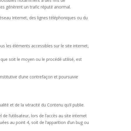
s possibles notamment à des fins de
ices génèrent un trafic réputé anormal.
éseau Internet, des lignes téléphoniques ou du
ous les éléments accessibles sur le site internet,
que soit le moyen ou le procédé utilisé, est
stitutive d’une contrefaçon et poursuivie
lité et de la véracité du Contenu qu’il publie.
l’utilisateur, lors de l’accès au site internet
quées au point 4, soit de l’apparition d’un bug ou