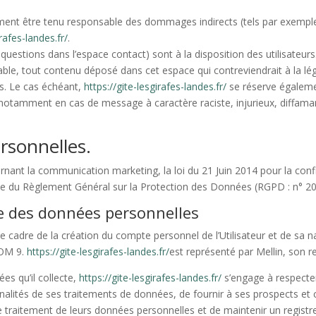
ent être tenu responsable des dommages indirects (tels par exemple
irafes-landes.fr/
.
 questions dans l’espace contact) sont à la disposition des utilisateur
le, tout contenu déposé dans cet espace qui contreviendrait à la légis
es. Le cas échéant,
https://gite-lesgirafes-landes.fr/
se réserve égalemen
ur, notamment en cas de message à caractère raciste, injurieux, diffam
rsonnelles.
rnant la communication marketing, la loi du 21 Juin 2014 pour la con
que du Règlement Général sur la Protection des Données (RGPD : n° 2
te des données personnelles
 cadre de la création du compte personnel de l’Utilisateur et de sa na
OOM 9.
https://gite-lesgirafes-landes.fr/
est représenté par Mellin, son r
es qu’il collecte,
https://gite-lesgirafes-landes.fr/
s’engage à respecter 
inalités de ses traitements de données, de fournir à ses prospects et cl
traitement de leurs données personnelles et de maintenir un registre