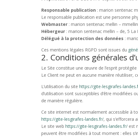
Responsable publication
: marion sentenac m
Le responsable publication est une personne ph
Webmaster
: marion sentenac mellin – mmelli
Hébergeur
: marion sentenac mellin – de, 5 L
Délégué à la protection des données
: mari
Ces mentions légales RGPD sont issues du
géné
2. Conditions générales d’u
Le Site constitue une œuvre de l’esprit protégée 
Le Client ne peut en aucune manière réutiliser, 
L’utilisation du site
https://gite-lesgirafes-landes.f
d’utilisation sont susceptibles d’être modifiées 
de manière régulière.
Ce site internet est normalement accessible à t
https://gite-lesgirafes-landes.fr/
, qui s’efforcera
Le site web
https://gite-lesgirafes-landes.fr/
est 
peuvent être modifiées à tout moment : elles s’im