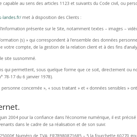
capable au sens des articles 1123 et suivants du Code civil, ou person
s-landes.fr/
met à disposition des Clients :
’information présente sur le Site, notamment textes – images – vidé
rmation (s) » qui correspondent à l’ensemble des données personnell
e votre compte, de la gestion de la relation client et à des fins d’analy
t le site susnommé.
s qui permettent, sous quelque forme que ce soit, directement ou non
 n° 78-17 du 6 janvier 1978).
personne concernée », « sous traitant » et « données sensibles » ont 
ernet.
1 juin 2004 pour la confiance dans l’économie numérique, il est précisé 
rvenants dans le cadre de sa réalisation et de son suivi:
925000€ Numéro de TVA: FR78980871685 – 5 la fourchette 60270 go