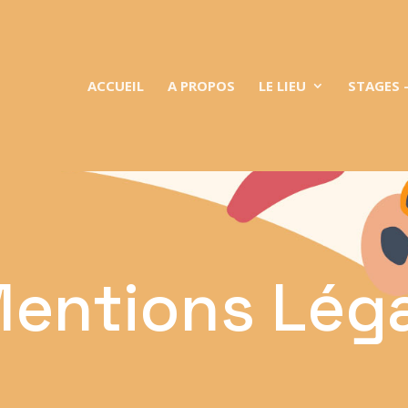
ACCUEIL
A PROPOS
LE LIEU
STAGES 
entions Lég