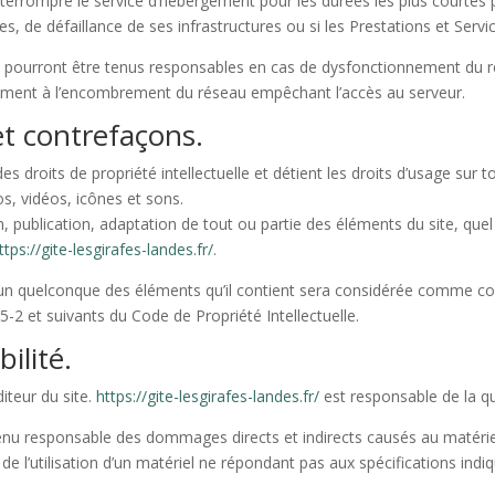
d’interrompre le service d’hébergement pour les durées les plus courte
s, de défaillance de ses infrastructures ou si les Prestations et Serv
e pourront être tenus responsables en cas de dysfonctionnement du r
amment à l’encombrement du réseau empêchant l’accès au serveur.
 et contrefaçons.
es droits de propriété intellectuelle et détient les droits d’usage sur t
, vidéos, icônes et sons.
 publication, adaptation de tout ou partie des éléments du site, quel 
ttps://gite-lesgirafes-landes.fr/
.
l’un quelconque des éléments qu’il contient sera considérée comme con
-2 et suivants du Code de Propriété Intellectuelle.
ilité.
diteur du site.
https://gite-lesgirafes-landes.fr/
est responsable de la qua
nu responsable des dommages directs et indirects causés au matériel de 
t de l’utilisation d’un matériel ne répondant pas aux spécifications indi